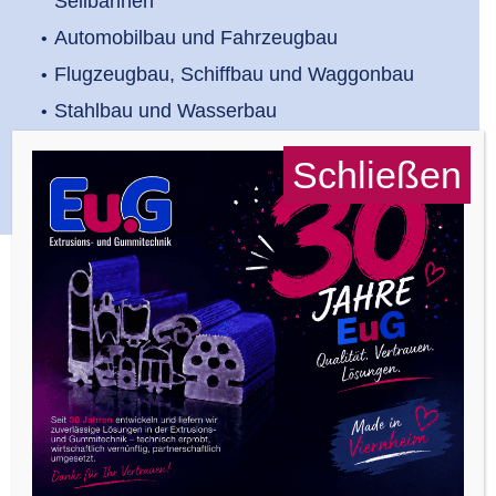
Seilbahnen
Automobilbau und Fahrzeugbau
Flugzeugbau, Schiffbau und Waggonbau
Stahlbau und Wasserbau
und viele mehr
Schließen
Produktmarkierung und
Produktkennzeichnung
Ob Logos, Symbole, Barcodes oder sonstige
Daten – mit modernen
Hochgeschwindigkeitslasersytemen werden Ihre
Produkte sauber und permanent gekennzeichnet.